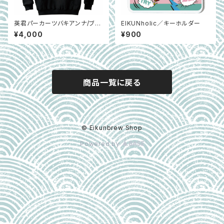
英君パーカーツバキアンナ/ブラ
EIKUNholic／キーホルダー
ック
¥4,000
¥900
商品一覧に戻る
© Eikunbrew Shop
Powered by