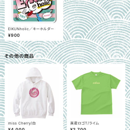
EIKUNholic／キーホルダー
¥900
その他の商品
miss Cherry/白
英君ロゴＴ/ライム
¥4,000
¥2,700