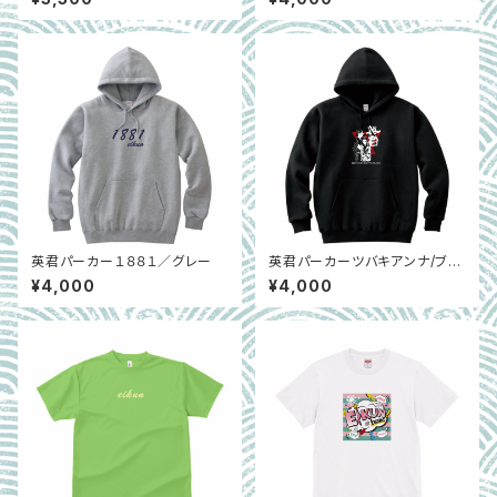
英君パーカー１８８１／グレー
英君パーカーツバキアンナ/ブラ
ック
¥4,000
¥4,000