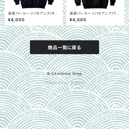
英君パーカーツバキアンナ/ネイ
英君パーカーツバキアンナ/ブラ
ビー
ック
¥4,000
¥4,000
商品一覧に戻る
© Eikunbrew Shop
Powered by