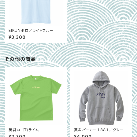
EIKUNポロ／ライトブルー
¥3,300
その他の商品
英君ロゴＴ/ライム
英君パーカー１８８１／グレー
¥2,700
¥4,000