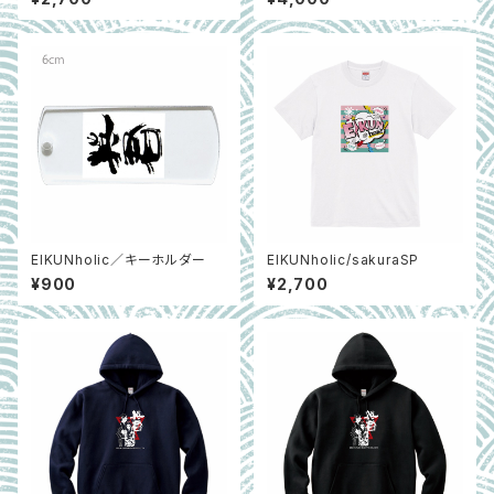
EIKUNholic／キーホルダー
EIKUNholic/sakuraSP
¥900
¥2,700