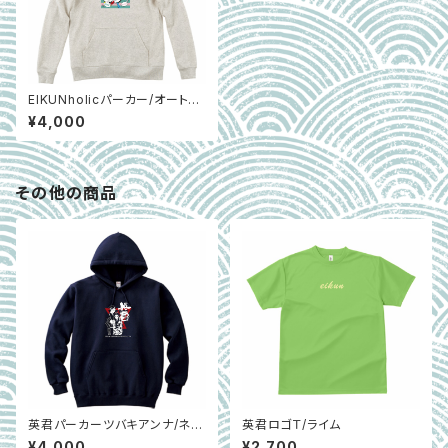
EIKUNholicパーカー/オートミ
ール
¥4,000
その他の商品
英君パーカーツバキアンナ/ネイ
英君ロゴＴ/ライム
ビー
¥4,000
¥2,700