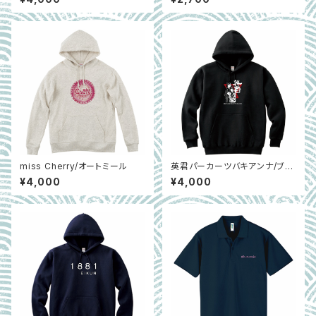
miss Cherry/オートミール
英君パーカーツバキアンナ/ブラ
ック
¥4,000
¥4,000