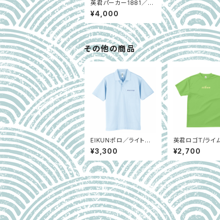
英君パーカー1881／ネ
イビー
¥4,000
その他の商品
EIKUNポロ／ライトブ
英君ロゴＴ/ライ
ルー
¥3,300
¥2,700