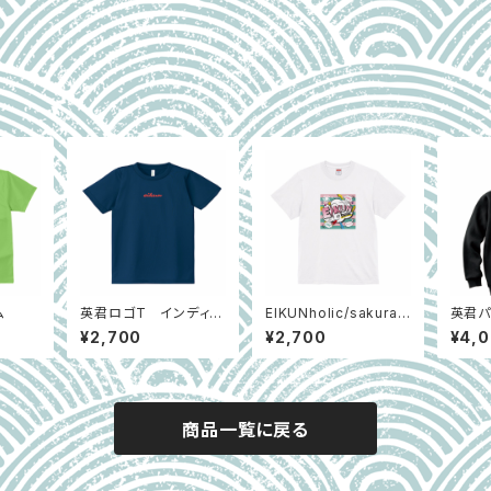
ム
英君ロゴT インディゴ
EIKUNholic/sakuraS
英君パ
ブルー
P
ンナ/
¥2,700
¥2,700
¥4,
商品一覧に戻る