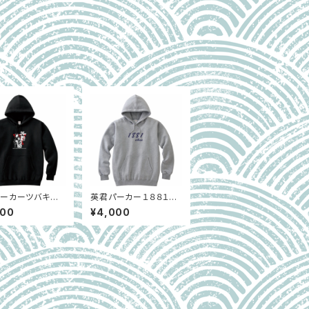
ーカーツバキア
英君パーカー１８８１／
ブラック
グレー
000
¥4,000