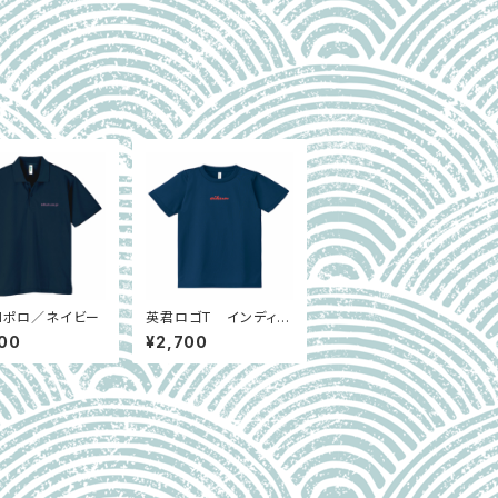
UNポロ／ネイビー
英君ロゴT インディゴ
ブルー
00
¥2,700