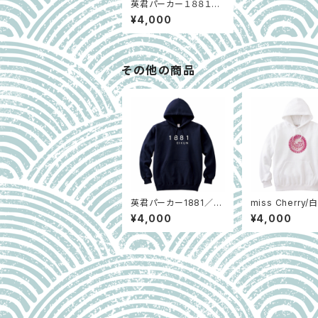
英君パーカー１８８１／
グレー
¥4,000
その他の商品
英君パーカー1881／ネ
miss Cherry/
イビー
¥4,000
¥4,000