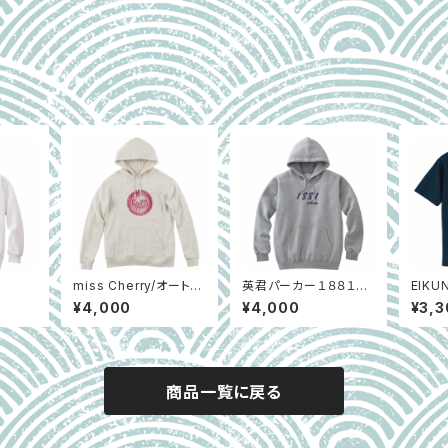
白
miss Cherry/オートミ
英君パーカー１８８１／
EIK
ール
グレー
¥4,000
¥4,000
¥3,3
商品一覧に戻る